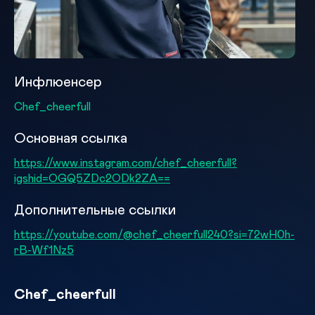
Инфлюенсер
Chef_cheerfull
Основная ссылка
https://www.instagram.com/chef_cheerfull?
igshid=OGQ5ZDc2ODk2ZA==
Дополнительные ссылки
https://youtube.com/@chef_cheerfull240?si=72wH0h-
rB-Wf1Nz5
Chef_cheerfull