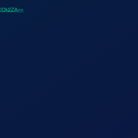
c2ODk2ZA==