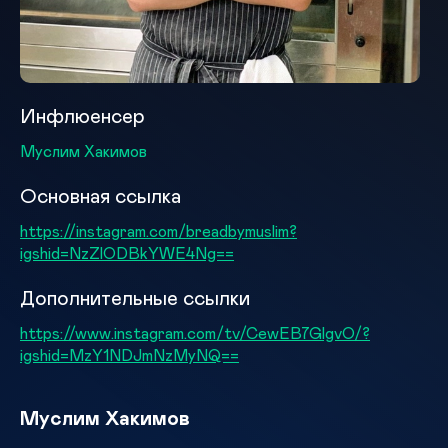
Инфлюенсер
Муслим Хакимов
Основная ссылка
https://instagram.com/breadbymuslim?
igshid=NzZlODBkYWE4Ng==
Дополнительные ссылки
https://www.instagram.com/tv/CewEB7GlgvO/?
igshid=MzY1NDJmNzMyNQ==
Муслим Хакимов