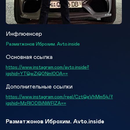
Инфлюенсер
Разматжонов Иброхим. Avto.inside
Основная ссылка
https://www.instagram.com/avto.inside?
igshid=YTQwZjQ0NmI0OA==
Дополнительные ссылки
https://www.instagram.com/reel/CztQeVhMm54/?
igshid=MzRlODBiNWFlZA==
Разматжонов Иброхим. Avto.inside