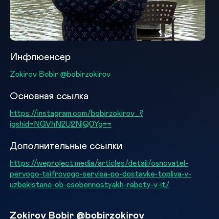
Инфлюенсер
Zokirov Bobir @bobirzokirov
Основная ссылка
https://instagram.com/bobirzokirov_?
igshid=NGVhN2U2NjQ0Yg==
Дополнительные ссылки
https://weproject.media/articles/detail/osnovatel-
pervogo-tsifrovogo-servisa-po-dostavke-topliva-v-
uzbekistane-ob-osobennostyakh-raboty-v-it/
Zokirov Bobir @bobirzokirov