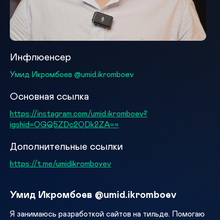
Инфлюенсер
Умид Икромбоев @umid.ikromboev
Основная ссылка
https://instagram.com/umid.ikromboev?
igshid=OGQ5ZDc2ODk2ZA==
Дополнительные ссылки
https://t.me/umidikromboyev
Умид Икромбоев @umid.ikromboev
Я занимаюсь разработкой сайтов на тильде. Помогаю