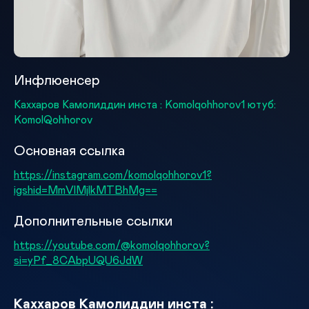
Инфлюенсер
Каххаров Камолиддин инста : Komolqohhorov1 ютуб:
KomolQohhorov
Основная ссылка
https://instagram.com/komolqohhorov1?
igshid=MmVlMjlkMTBhMg==
Дополнительные ссылки
https://youtube.com/@komolqohhorov?
si=yPf_8CAbpUQU6JdW
Каххаров Камолиддин инста :