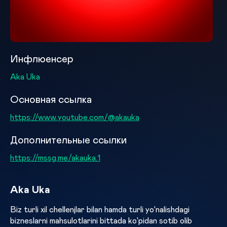
Инфлюенсер
Aka Uka
Основная ссылка
https://www.youtube.com/@akauka
Дополнительные ссылки
https://mssg.me/akauka.1
Aka Uka
Biz turli xil chellenjlar bilan hamda turli yo'nalishdagi
bizneslarni mahsulotlarini bittada ko'pidan sotib olib