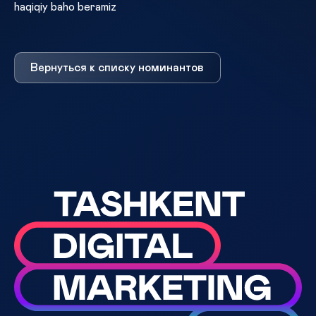
haqiqiy baho beramiz
Вернуться к списку номинантов