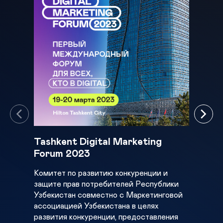
Tashkent Digital Marketing
Tash
Forum 2023
Foru
парт
Комитет по развитию конкуренции и
защите прав потребителей Республики
Первы
Узбекистан совместно с Маркетинговой
форум
ассоциацией Узбекистана в целяx
мероп
развития конкуренции, предоставления
марке