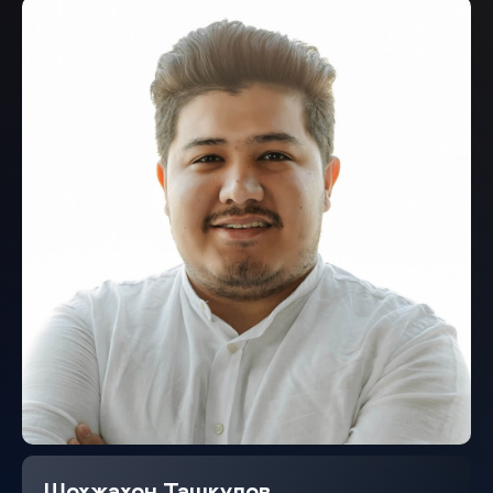
Шохжахон Ташкулов